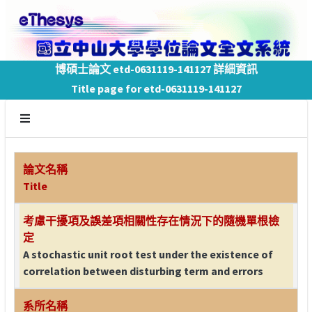
博碩士論文 etd-0631119-141127 詳細資訊
Title page for etd-0631119-141127
論文名稱
Title
考慮干擾項及誤差項相關性存在情況下的隨機單根檢
定
A stochastic unit root test under the existence of
correlation between disturbing term and errors
系所名稱