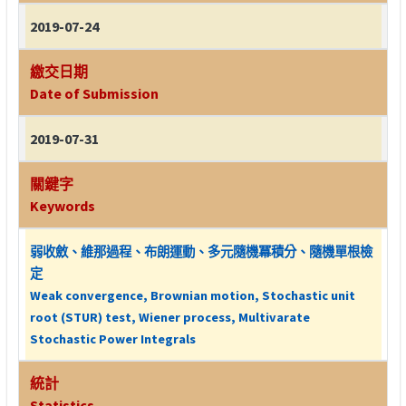
2019-07-24
繳交日期
Date of Submission
2019-07-31
關鍵字
Keywords
弱收斂、維那過程、布朗運動、多元隨機冪積分、隨機單根檢
定
Weak convergence, Brownian motion, Stochastic unit
root (STUR) test, Wiener process, Multivarate
Stochastic Power Integrals
統計
Statistics