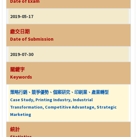
Date of Exam
2019-05-17
繳交日期
Date of Submission
2019-07-30
關鍵字
Keywords
策略行銷、競爭優勢、個案研究、印刷業、產業轉型
Case Study, Printing Industry, Industrial
Transformation, Competitive Advantage, Strategic
Marketing
統計
Statistics