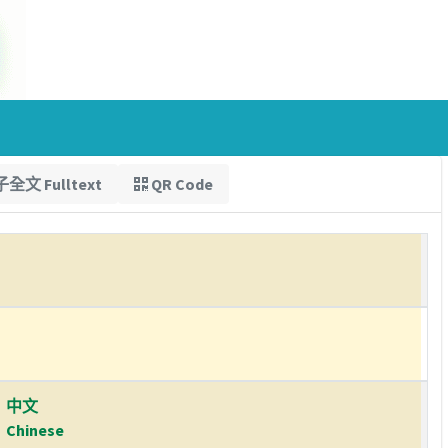
全文 Fulltext
QR Code
中文
Chinese