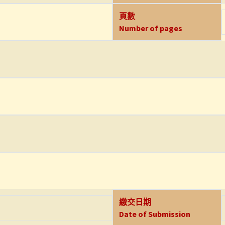
頁數
Number of pages
繳交日期
Date of Submission