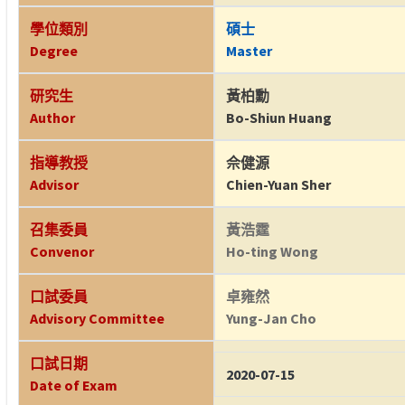
學位類別
碩士
Degree
Master
研究生
黃柏勳
Author
Bo-Shiun Huang
指導教授
佘健源
Advisor
Chien-Yuan Sher
召集委員
黃浩霆
Convenor
Ho-ting Wong
口試委員
卓雍然
Advisory Committee
Yung-Jan Cho
口試日期
2020-07-15
Date of Exam