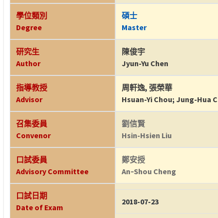
學位類別
碩士
Degree
Master
研究生
陳俊宇
Author
Jyun-Yu Chen
指導教授
周軒逸
,
張榮華
Advisor
Hsuan-Yi Chou
;
Jung-Hua 
召集委員
劉信賢
Convenor
Hsin-Hsien Liu
口試委員
鄭安授
Advisory Committee
An‐Shou Cheng
口試日期
2018-07-23
Date of Exam