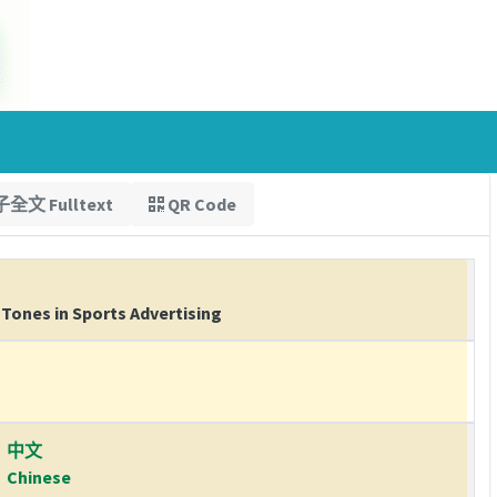
全文 Fulltext
QR Code
Tones in Sports Advertising
中文
Chinese