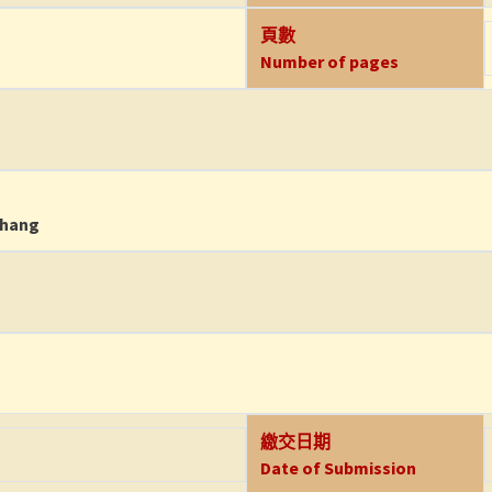
頁數
Number of pages
Chang
繳交日期
Date of Submission