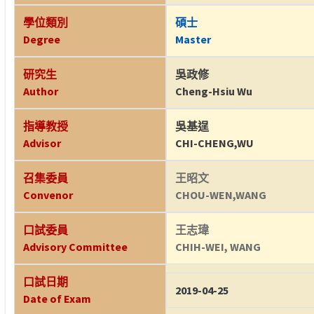
學位類別
碩士
Degree
Master
研究生
吳政修
Author
Cheng-Hsiu Wu
指導教授
吳基逞
Advisor
CHI-CHENG,WU
召集委員
王昭文
Convenor
CHOU-WEN,WANG
口試委員
王志瑋
Advisory Committee
CHIH-WEI, WANG
口試日期
2019-04-25
Date of Exam