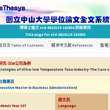
博碩士論文 etd-0618119-162650 詳細資訊
Title page for etd-0618119-162650
目次 Table of Contents
參考文獻 References
電子
研究-以W公司為例
Strategies of Ultra-low Temperature Tuna Industry-The Case
在職專班
ecutive Master in Business Administration)
語文別
demic Year 107
Language