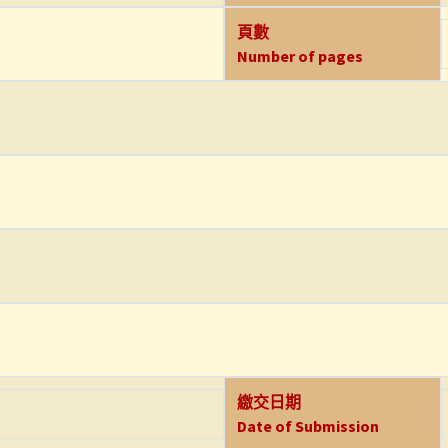
頁數
Number of pages
繳交日期
Date of Submission