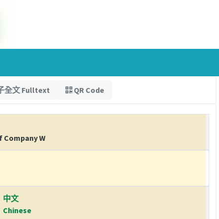
全文 Fulltext
QR Code
 of Company W
中文
Chinese