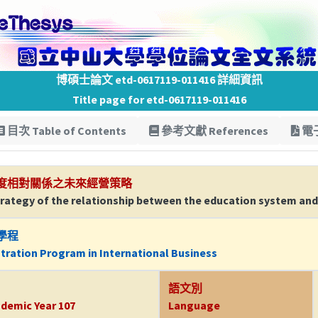
博碩士論文 etd-0617119-011416 詳細資訊
Title page for etd-0617119-011416
目次 Table of Contents
參考文獻 References
電子
度相對關係之未來經營策略
ategy of the relationship between the education system and 
學程
tration Program in International Business
語文別
demic Year 107
Language