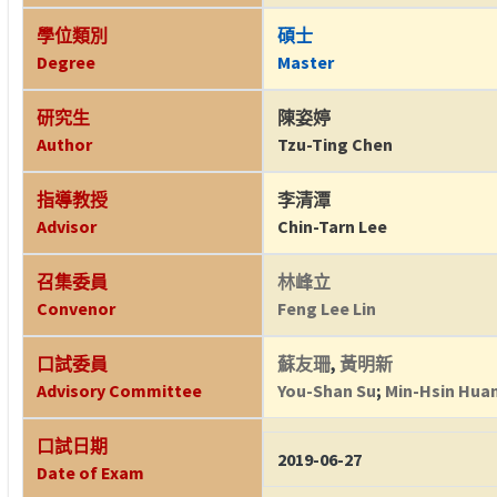
學位類別
碩士
Degree
Master
研究生
陳姿婷
Author
Tzu-Ting Chen
指導教授
李清潭
Advisor
Chin-Tarn Lee
召集委員
林峰立
Convenor
Feng Lee Lin
口試委員
蘇友珊
,
黃明新
Advisory Committee
You-Shan Su
;
Min-Hsin Hua
口試日期
2019-06-27
Date of Exam