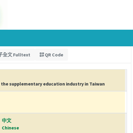
全文 Fulltext
QR Code
the supplementary education industry in Taiwan
中文
Chinese