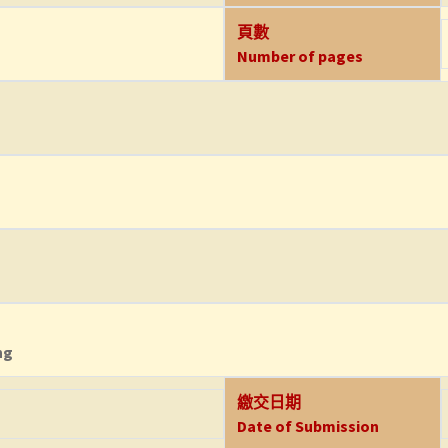
頁數
Number of pages
ng
繳交日期
Date of Submission