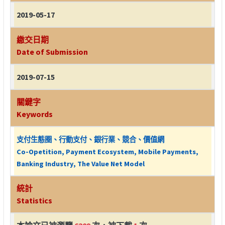
2019-05-17
繳交日期
Date of Submission
2019-07-15
關鍵字
Keywords
支付生態圈、行動支付、銀行業、競合、價值網
Co-Opetition, Payment Ecosystem, Mobile Payments,
Banking Industry, The Value Net Model
統計
Statistics