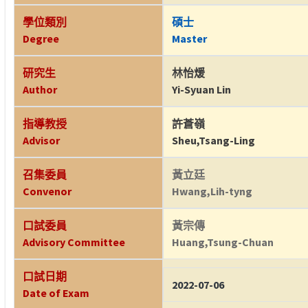
學位類別
碩士
Degree
Master
研究生
林怡煖
Author
Yi-Syuan Lin
指導教授
許蒼嶺
Advisor
Sheu,Tsang-Ling
召集委員
黃立廷
Convenor
Hwang,Lih-tyng
口試委員
黃宗傳
Advisory Committee
Huang,Tsung-Chuan
口試日期
2022-07-06
Date of Exam