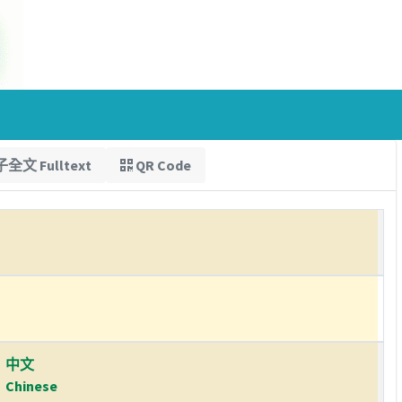
全文 Fulltext
QR Code
中文
Chinese