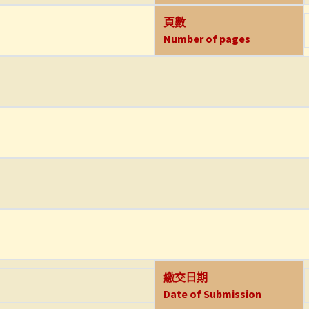
頁數
Number of pages
繳交日期
Date of Submission