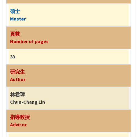
碩士
Master
頁數
Number of pages
33
研究生
Author
林君璋
Chun-Chang Lin
指導教授
Advisor