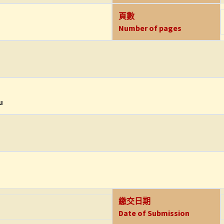
頁數
Number of pages
u
繳交日期
Date of Submission