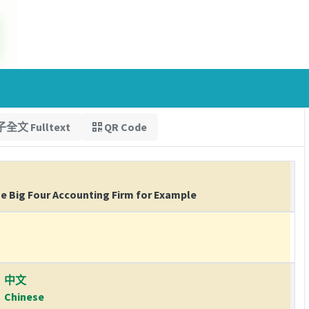
全文 Fulltext
QR Code
ne Big Four Accounting Firm for Example
中文
Chinese