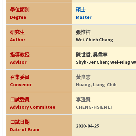
學位類別
碩士
Degree
Master
研究生
張惟桔
Author
Wei-Chieh Chang
指導教授
陳世哲
,
吳偉寧
Advisor
Shyh-Jer Chen
;
Wei-Ning W
召集委員
黃良志
Convenor
Huang, Liang-Chih
口試委員
李澄賢
Advisory Committee
CHENG-HSIEN LI
口試日期
2020-04-25
Date of Exam