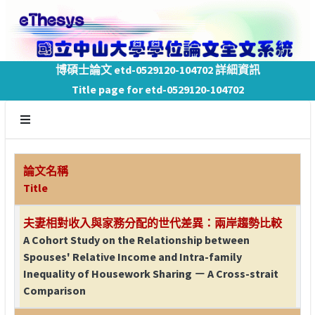
博碩士論文 etd-0529120-104702 詳細資訊
Title page for etd-0529120-104702
論文名稱
Title
夫妻相對收入與家務分配的世代差異：兩岸趨勢比較
A Cohort Study on the Relationship between
Spouses' Relative Income and Intra-family
Inequality of Housework Sharing － A Cross-strait
Comparison