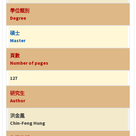
學位類別
Degree
碩士
Master
頁數
Number of pages
127
研究生
Author
洪金鳳
Chin-Feng Hung