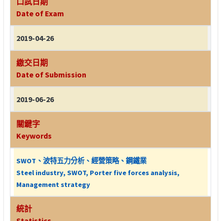
口試日期
Date of Exam
2019-04-26
繳交日期
Date of Submission
2019-06-26
關鍵字
Keywords
SWOT、波特五力分析、經營策略、鋼鐵業
Steel industry, SWOT, Porter five forces analysis,
Management strategy
統計
Statistics