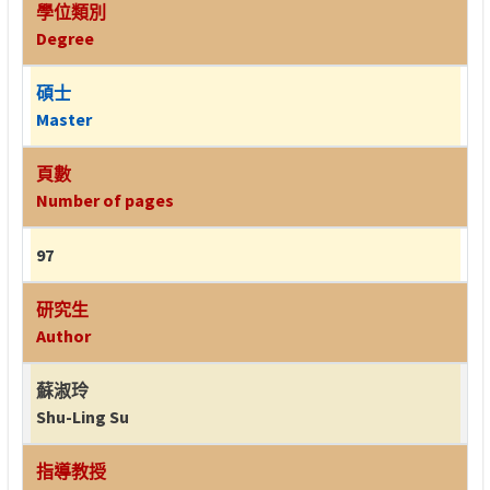
學位類別
Degree
碩士
Master
頁數
Number of pages
97
研究生
Author
蘇淑玲
Shu-Ling Su
指導教授