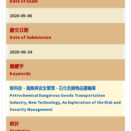
Date of Exam
2020-05-06
繳交日期
Date of Submission
2020-06-24
關鍵字
Keywords
新科技、風險與安全管理、石化危險物品運輸業
Petrochemical Dangerous Goods Transportation
Industry, New Technology, An Exploration of the Risk and
Security Management
統計
Statistics