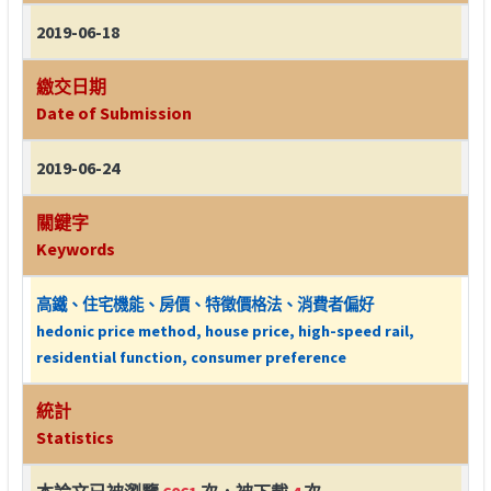
2019-06-18
繳交日期
Date of Submission
2019-06-24
關鍵字
Keywords
高鐵、住宅機能、房價、特徵價格法、消費者偏好
hedonic price method, house price, high-speed rail,
residential function, consumer preference
統計
Statistics