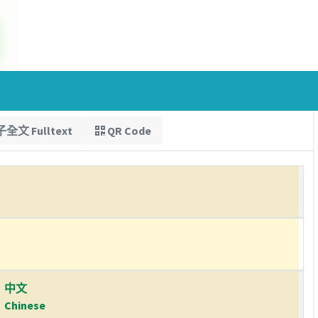
全文 Fulltext
QR Code
中文
Chinese