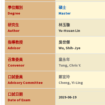
學位類別
碩士
Degree
Master
研究生
林玉璇
Author
Yu-Hsuan Lin
指導教授
吳世傑
Advisor
Wu, Shih-Jye
召集委員
童永年
Convenor
Tung, Chris Y.
口試委員
鄭宜玲
Advisory Committee
Cheng, Yi-Ling
口試日期
2019-06-19
Date of Exam