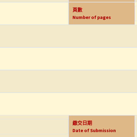
頁數
Number of pages
繳交日期
Date of Submission