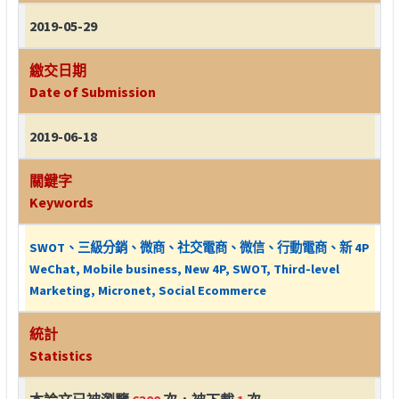
2019-05-29
繳交日期
Date of Submission
2019-06-18
關鍵字
Keywords
SWOT、三級分銷、微商、社交電商、微信、行動電商、新 4P
WeChat, Mobile business, New 4P, SWOT, Third-level
Marketing, Micronet, Social Ecommerce
統計
Statistics