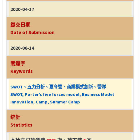
2020-04-17
繳交日期
Date of Submission
2020-06-14
關鍵字
Keywords
SWOT、五力分析、夏令營、商業模式創新、營隊
SWOT, Porter’s five forces model, Business Model
Innovation, Camp, Summer Camp
統計
Statistics