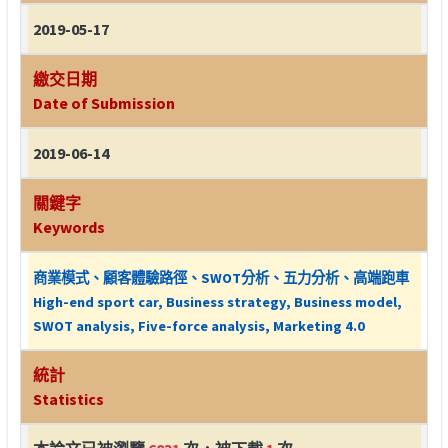
2019-05-17
繳交日期
Date of Submission
2019-06-14
關鍵字
Keywords
商業模式、顧客體驗路徑、SWOT分析、五力分析、高端跑車
High-end sport car, Business strategy, Business model,
SWOT analysis, Five-force analysis, Marketing 4.0
統計
Statistics