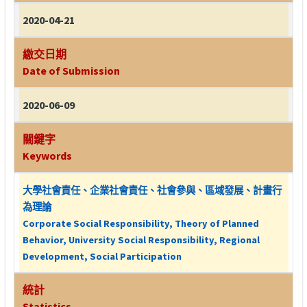
2020-04-21
繳交日期
Date of Submission
2020-06-09
關鍵字
Keywords
大學社會責任、企業社會責任、社會參與、區域發展、計畫行
為理論
Corporate Social Responsibility, Theory of Planned
Behavior, University Social Responsibility, Regional
Development, Social Participation
統計
Statistics