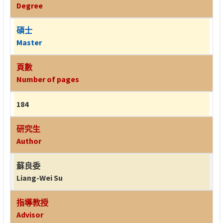
Degree
碩士
Master
頁數
Number of pages
184
研究生
Author
蘇良委
Liang-Wei Su
指導教授
Advisor