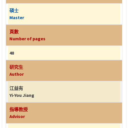
碩士
Master
頁數
Number of pages
48
研究生
Author
江益有
Yi-You Jiang
指導教授
Advisor