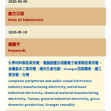
2020-06-09
繳交日期
Date of Submission
2020-05-18
關鍵字
Keywords
化學材料製造業用電、電腦週邊及視聽電子產業製造業用電、
金屬基本工業用電、國內生產毛額、Granger因果關係、總工
業用電、台灣
computer peripherals and audio-visual electronics
industry manufacturing electricity, metal basic
industrial electricity, chemical material manufacturing
electricity, Taiwan, general industrial electricity, gross
domestic production, Granger causality