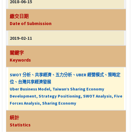
2018-06-15
繳交日期
Date of Submission
2019-02-11
關鍵字
Keywords
SWOT 分析、共享經濟、五力分析、UBER 經營模式、策略定
位、台灣共享經濟發展
Uber Business Model, Taiwan’s Sharing Economy
Development, Strategy Positioning, SWOT Analysis, Five
Forces Analysis, Sharing Economy
統計
Statistics