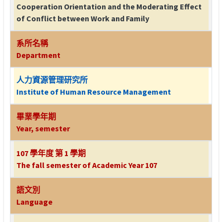
Cooperation Orientation and the Moderating Effect
of Conflict between Work and Family
系所名稱
Department
人力資源管理研究所
Institute of Human Resource Management
畢業學年期
Year, semester
107 學年度 第 1 學期
The fall semester of Academic Year 107
語文別
Language