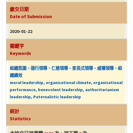
繳交日期
Date of Submission
2020-01-22
關鍵字
Keywords
組織氛圍、德行領導、仁慈領導、家長式領導、威權領導、組
織績效
moral leadership, organizational climate, organizational
performance, benevolent leadership, authoritarianism
leadership, Paternalistic leadership
統計
Statistics