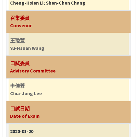
Cheng-Hsien Li
;
Shen-Chen Chang
召集委員
Convenor
王豫萱
Yu-Hsuan Wang
口試委員
Advisory Committee
李佳蓉
Chia-Jung Lee
口試日期
Date of Exam
2020-01-20