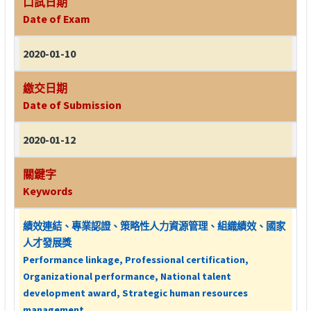
口試日期
Date of Exam
2020-01-10
繳交日期
Date of Submission
2020-01-12
關鍵字
Keywords
績效連結、專業認證、策略性人力資源管理、組織績效、國家
人才發展獎
Performance linkage, Professional certification,
Organizational performance, National talent
development award, Strategic human resources
management