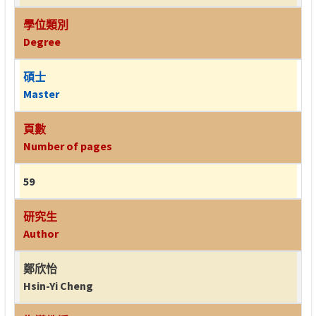
學位類別
Degree
碩士
Master
頁數
Number of pages
59
研究生
Author
鄭欣怡
Hsin-Yi Cheng