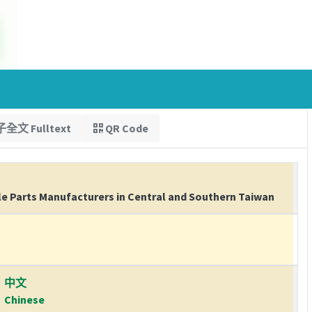
全文 Fulltext
QR Code
e Parts Manufacturers in Central and Southern Taiwan
中文
Chinese