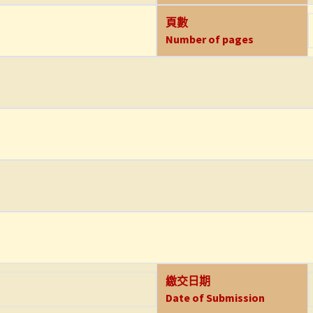
頁數
Number of pages
繳交日期
Date of Submission