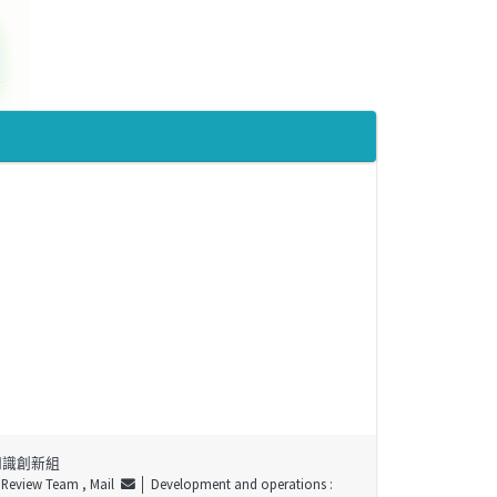
知識創新組
t Review Team ,
Mail
│ Development and operations :