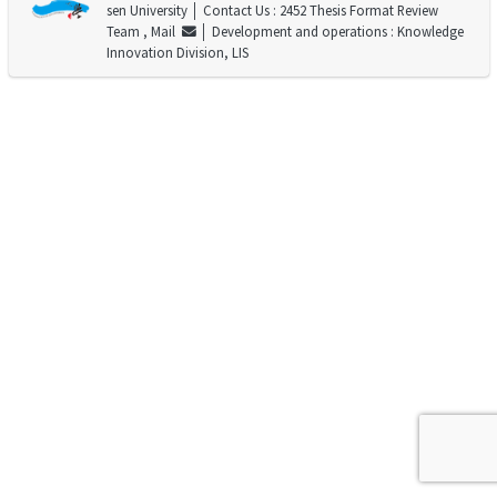
sen University
│ Contact Us : 2452 Thesis Format Review
Team ,
Mail
│ Development and operations : Knowledge
Innovation Division, LIS