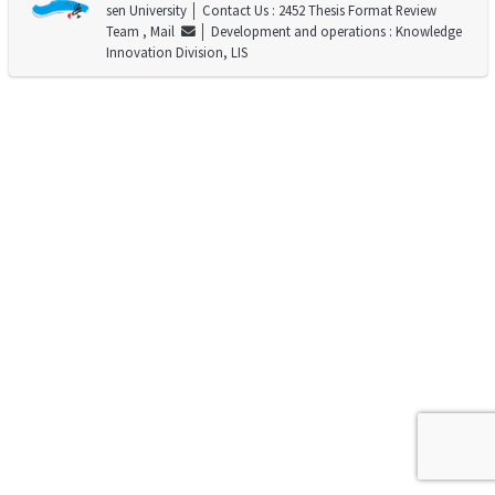
sen University
│ Contact Us : 2452 Thesis Format Review
Team ,
Mail
│ Development and operations : Knowledge
Innovation Division, LIS