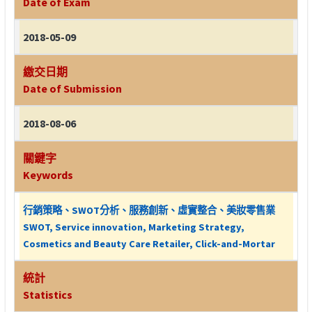
Date of Exam
2018-05-09
繳交日期
Date of Submission
2018-08-06
關鍵字
Keywords
行銷策略、SWOT分析、服務創新、虛實整合、美妝零售業
SWOT, Service innovation, Marketing Strategy,
Cosmetics and Beauty Care Retailer, Click-and-Mortar
統計
Statistics