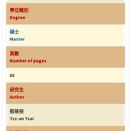
學位類別
Degree
碩士
Master
頁數
Number of pages
63
研究生
Author
蔡慈桉
Tsz-an Tsai