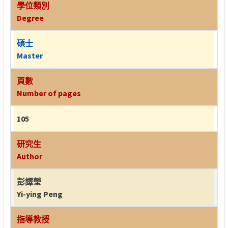
學位類別
Degree
碩士
Master
頁數
Number of pages
105
研究生
Author
彭譯瑩
Yi-ying Peng
指導教授