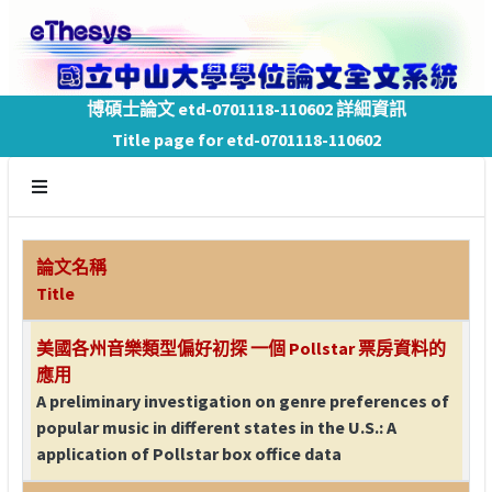
博碩士論文 etd-0701118-110602 詳細資訊
Title page for etd-0701118-110602
論文名稱
Title
美國各州音樂類型偏好初探 一個 Pollstar 票房資料的
應用
A preliminary investigation on genre preferences of
popular music in different states in the U.S.: A
application of Pollstar box office data