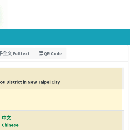
全文 Fulltext
QR Code
u District in New Taipei City
中文
Chinese