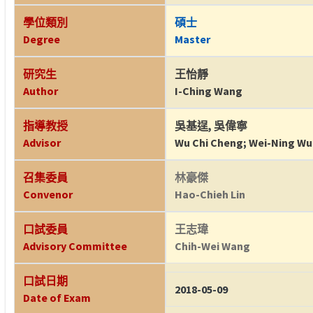
學位類別
碩士
Degree
Master
研究生
王怡靜
Author
I-Ching Wang
指導教授
吳基逞
,
吳偉寧
Advisor
Wu Chi Cheng
;
Wei-Ning Wu
召集委員
林豪傑
Convenor
Hao-Chieh Lin
口試委員
王志瑋
Advisory Committee
Chih-Wei Wang
口試日期
2018-05-09
Date of Exam