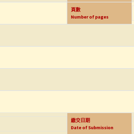
頁數
Number of pages
繳交日期
Date of Submission