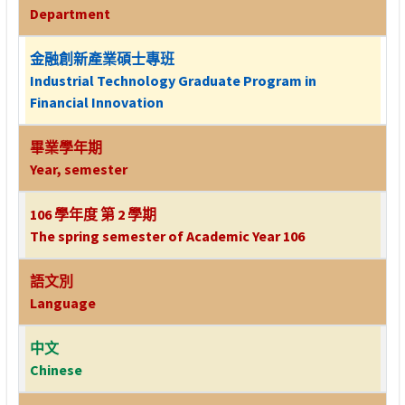
Department
金融創新產業碩士專班
Industrial Technology Graduate Program in
Financial Innovation
畢業學年期
Year, semester
106 學年度 第 2 學期
The spring semester of Academic Year 106
語文別
Language
中文
Chinese