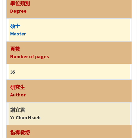
學位類別
Degree
碩士
Master
頁數
Number of pages
35
研究生
Author
謝宜君
Yi-Chun Hsieh
指導教授